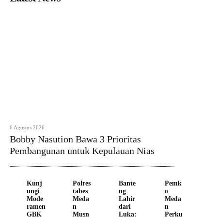
6 Agustus 2026
Bobby Nasution Bawa 3 Prioritas
Pembangunan untuk Kepulauan Nias
Kunj
Polres
Bante
Pemk
ungi
tabes
ng
o
Mode
Meda
Lahir
Meda
ramen
n
dari
n
GBK
Musn
Luka:
Perku