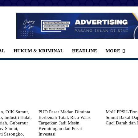
AL
HUKUM & KRIMINAL
HEADLINE
MORE
on, OJK Sumut,
PUD Pasar Medan Diminta
MoU PPSU-Tiong
, Industri Halal,
Berbenah Total, Rico Waas
Sumut Bakal Da
iah, Gubernur
Targetkan Jadi Mesin
Cuci Darah dan
ov Sumut,
Keuntungan dan Pusat
i Sasongko,
Investasi