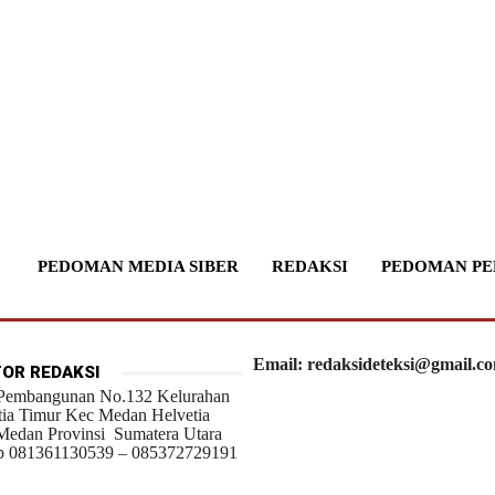
PEDOMAN MEDIA SIBER
REDAKSI
PEDOMAN PE
Email: redaksideteksi@gmail.c
OR REDAKSI
 Pembangunan No.132 Kelurahan
tia Timur Kec Medan Helvetia
Medan Provinsi Sumatera Utara
 081361130539 – 085372729191