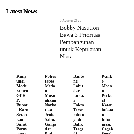
Latest News
6 Agustus 2026
Bobby Nasution
Bawa 3 Prioritas
Pembangunan
untuk Kepulauan
Nias
Kunj
Polres
Bante
Pemk
ungi
tabes
ng
o
Mode
Meda
Lahir
Meda
ramen
n
dari
n
GBK
Musn
Luka:
Perku
P,
ahkan
5
at
Bupat
Narko
Fakta
Keter
i Karo
tika
Terse
bukaa
Serah
Jenis
mbun
n
kan
Sabu,
yi di
Infor
Surat
Ganja
Balik
masi,
Perny
dan
Trage
Cegah
ataan
Pod
di
Sengk