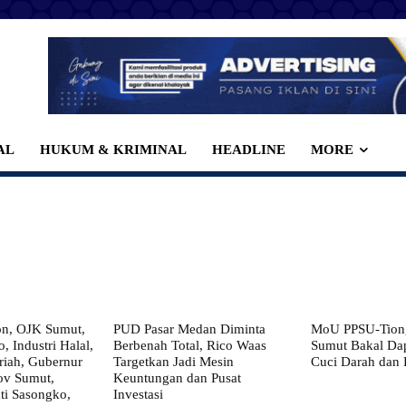
AL
HUKUM & KRIMINAL
HEADLINE
MORE
on, OJK Sumut,
PUD Pasar Medan Diminta
MoU PPSU-Tiong
, Industri Halal,
Berbenah Total, Rico Waas
Sumut Bakal Da
iah, Gubernur
Targetkan Jadi Mesin
Cuci Darah dan
ov Sumut,
Keuntungan dan Pusat
i Sasongko,
Investasi