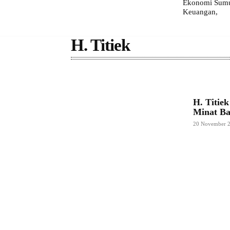
Ekonomi Sumut
Keuangan,
H. Titiek
H. Titie
Minat B
20 November 