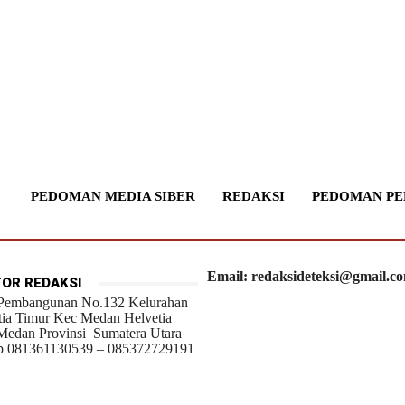
PEDOMAN MEDIA SIBER
REDAKSI
PEDOMAN PE
Email: redaksideteksi@gmail.c
OR REDAKSI
 Pembangunan No.132 Kelurahan
tia Timur Kec Medan Helvetia
Medan Provinsi Sumatera Utara
 081361130539 – 085372729191