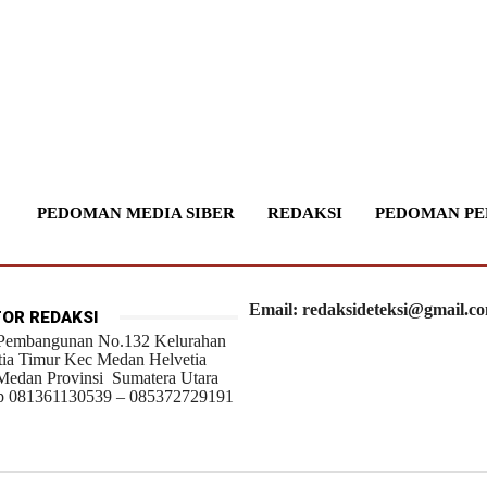
PEDOMAN MEDIA SIBER
REDAKSI
PEDOMAN PE
Email: redaksideteksi@gmail.c
OR REDAKSI
 Pembangunan No.132 Kelurahan
tia Timur Kec Medan Helvetia
Medan Provinsi Sumatera Utara
 081361130539 – 085372729191