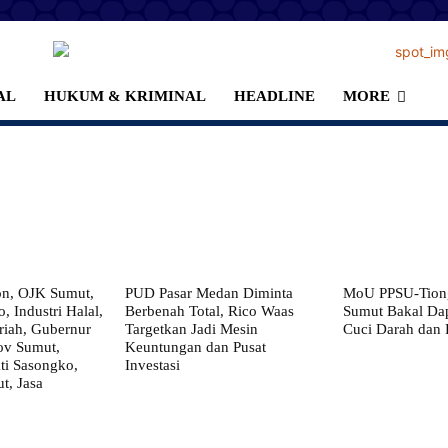
AL
HUKUM & KRIMINAL
HEADLINE
MORE
on, OJK Sumut,
PUD Pasar Medan Diminta
MoU PPSU-Tiong
, Industri Halal,
Berbenah Total, Rico Waas
Sumut Bakal Da
iah, Gubernur
Targetkan Jadi Mesin
Cuci Darah dan
ov Sumut,
Keuntungan dan Pusat
i Sasongko,
Investasi
, Jasa