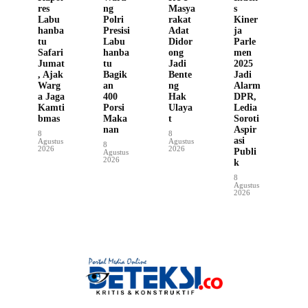
res
ng
Masya
s
Labu
Polri
rakat
Kiner
hanba
Presisi
Adat
ja
tu
Labu
Didor
Parle
Safari
hanba
ong
men
Jumat
tu
Jadi
2025
, Ajak
Bagik
Bente
Jadi
Warg
an
ng
Alarm
a Jaga
400
Hak
DPR,
Kamti
Porsi
Ulaya
Ledia
bmas
Maka
t
Soroti
nan
Aspir
8
8
asi
Agustus
Agustus
8
2026
2026
Publi
Agustus
2026
k
8
Agustus
2026