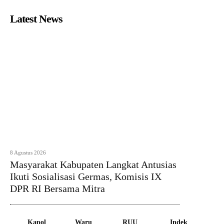
Latest News
8 Agustus 2026
Masyarakat Kabupaten Langkat Antusias
Ikuti Sosialisasi Germas, Komisis IX
DPR RI Bersama Mitra
Kapol
Waru
RUU
Indek