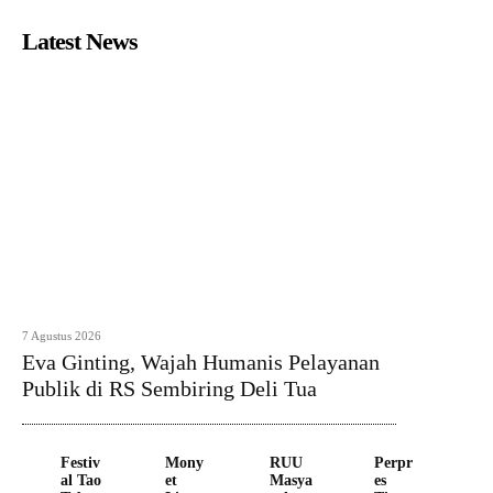
Latest News
7 Agustus 2026
Eva Ginting, Wajah Humanis Pelayanan
Publik di RS Sembiring Deli Tua
Festiv
Mony
RUU
Perpr
al Tao
et
Masya
es