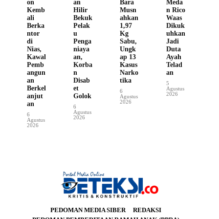
on
an
Bara
Meda
Kemb
Hilir
Musn
n Rico
ali
Bekuk
ahkan
Waas
Berka
Pelak
1,97
Dikuk
ntor
u
Kg
uhkan
di
Penga
Sabu,
Jadi
Nias,
niaya
Ungk
Duta
Kawal
an,
ap 13
Ayah
Pemb
Korba
Kasus
Telad
angun
n
Narko
an
an
Disab
tika
5
Berkel
et
Agustus
6
2026
anjut
Golok
Agustus
2026
an
6
Agustus
6
2026
Agustus
2026
PEDOMAN MEDIA SIBER
REDAKSI