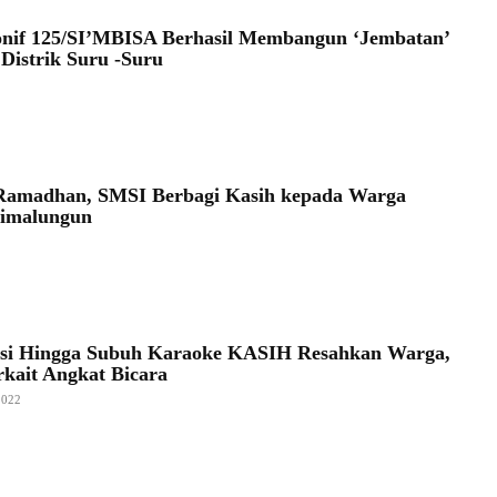
onif 125/SI’MBISA Berhasil Membangun ‘Jembatan’
 Distrik Suru -Suru
Ramadhan, SMSI Berbagi Kasih kepada Warga
Simalungun
asi Hingga Subuh Karaoke KASIH Resahkan Warga,
rkait Angkat Bicara
2022