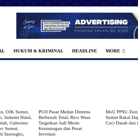
AL
HUKUM & KRIMINAL
HEADLINE
MORE
on, OJK Sumut,
PUD Pasar Medan Diminta
MoU PPSU-Tiong
, Industri Halal,
Berbenah Total, Rico Waas
Sumut Bakal Da
iah, Gubernur
Targetkan Jadi Mesin
Cuci Darah dan
ov Sumut,
Keuntungan dan Pusat
i Sasongko,
Investasi