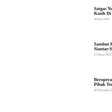
Satgas Y
Kasih Di
26 Juni 2023
Sambut 
Siantar-
22 Maret 2023
Beroper
Pihak Te
30 November 