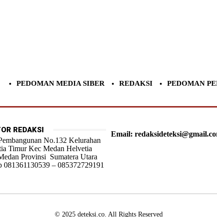
PEDOMAN MEDIA SIBER
REDAKSI
PEDOMAN PE
OR REDAKSI
Email: redaksideteksi@gmail.c
 Pembangunan No.132 Kelurahan
tia Timur Kec Medan Helvetia
Medan Provinsi Sumatera Utara
 081361130539 – 085372729191
© 2025 deteksi.co. All Rights Reserved