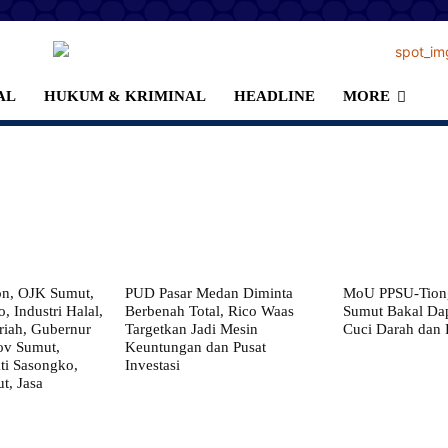
AL
HUKUM & KRIMINAL
HEADLINE
MORE
on, OJK Sumut,
PUD Pasar Medan Diminta
MoU PPSU-Tiong
, Industri Halal,
Berbenah Total, Rico Waas
Sumut Bakal Da
iah, Gubernur
Targetkan Jadi Mesin
Cuci Darah dan
ov Sumut,
Keuntungan dan Pusat
i Sasongko,
Investasi
, Jasa