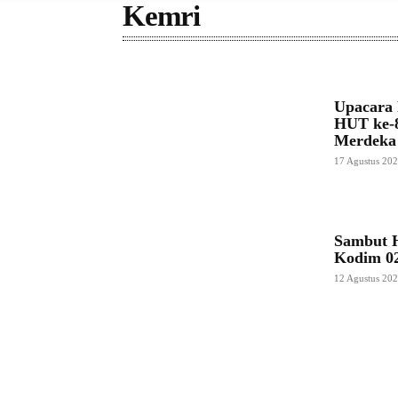
Kemri
Upacara 
HUT ke-8
Merdeka
17 Agustus 20
Sambut 
Kodim 02
12 Agustus 20