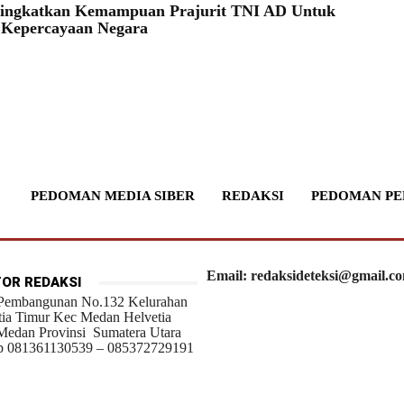
Tingkatkan Kemampuan Prajurit TNI AD Untuk
 Kepercayaan Negara
PEDOMAN MEDIA SIBER
REDAKSI
PEDOMAN PE
Email: redaksideteksi@gmail.c
OR REDAKSI
 Pembangunan No.132 Kelurahan
tia Timur Kec Medan Helvetia
Medan Provinsi Sumatera Utara
 081361130539 – 085372729191