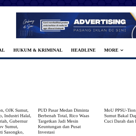
AL
HUKUM & KRIMINAL
HEADLINE
MORE
on, OJK Sumut,
PUD Pasar Medan Diminta
MoU PPSU-Tiong
, Industri Halal,
Berbenah Total, Rico Waas
Sumut Bakal Da
iah, Gubernur
Targetkan Jadi Mesin
Cuci Darah dan
ov Sumut,
Keuntungan dan Pusat
i Sasongko,
Investasi