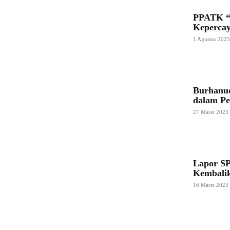
PPATK “
Keperca
1 Agustus 202
Burhanud
dalam P
27 Maret 2023
Lapor S
Kembalik
16 Maret 2023