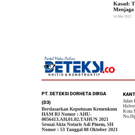
Kasad: 
Menjaga
14 Mei 2022
PT. DETEKSI DORHETA DIRGA
KANT
Jalan
(D3)
Helve
Berdasarkan Keputusan Kemenkum
Kota 
HAM RI Nomor : AHU-
No.Hp
0056413.AH.01.02.TAHUN 2021
Sesuai Akta Notaris Adi Pinem, SH
Nomor : 53 Tanggal 08 Oktober 2021