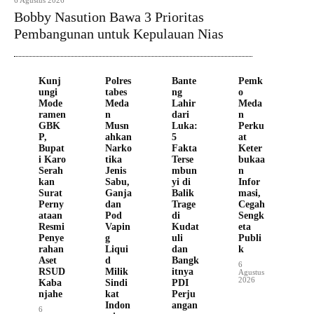
6 Agustus 2026
Bobby Nasution Bawa 3 Prioritas
Pembangunan untuk Kepulauan Nias
Kunj
Polres
Bante
Pemk
ungi
tabes
ng
o
Mode
Meda
Lahir
Meda
ramen
n
dari
n
GBK
Musn
Luka:
Perku
P,
ahkan
5
at
Bupat
Narko
Fakta
Keter
i Karo
tika
Terse
bukaa
Serah
Jenis
mbun
n
kan
Sabu,
yi di
Infor
Surat
Ganja
Balik
masi,
Perny
dan
Trage
Cegah
ataan
Pod
di
Sengk
Resmi
Vapin
Kudat
eta
Penye
g
uli
Publi
rahan
Liqui
dan
k
Aset
d
Bangk
6
RSUD
Milik
itnya
Agustus
2026
Kaba
Sindi
PDI
njahe
kat
Perju
Indon
angan
6