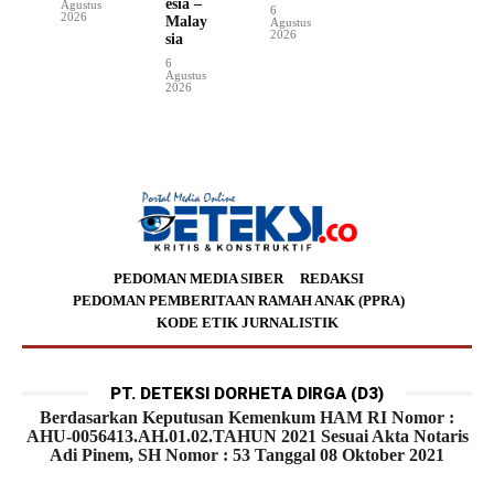
esia –
Agustus
6
2026
Malay
Agustus
2026
sia
6
Agustus
2026
PEDOMAN MEDIA SIBER
REDAKSI
PEDOMAN PEMBERITAAN RAMAH ANAK (PPRA)
KODE ETIK JURNALISTIK
PT. DETEKSI DORHETA DIRGA (D3)
Berdasarkan Keputusan Kemenkum HAM RI Nomor :
AHU-0056413.AH.01.02.TAHUN 2021 Sesuai Akta Notaris
Adi Pinem, SH Nomor : 53 Tanggal 08 Oktober 2021