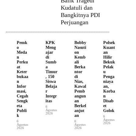
Balik Tragedi
Kudatuli dan
Bangkitnya PDI
Perjuangan
Pemk
KPK
Bobby
Polsek
o
Meng
Nasuti
Kuant
Meda
ajar
on
an
n
di
Kemb
Hilir
Perku
Sumb
ali
Bekuk
at
a
Berka
Pelak
Keter
Timur
ntor
u
bukaa
, 150
di
Penga
n
Siswa
Nias,
niaya
Infor
Belaja
Kawal
an,
masi,
r
Pemb
Korba
Cegah
Integr
angun
n
Sengk
itas
an
Disab
eta
Berkel
et
6
Agustus
Publi
anjut
Golok
2026
k
an
6
Agustus
6
6
2026
Agustus
Agustus
2026
2026