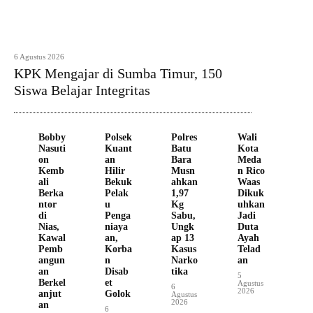
6 Agustus 2026
KPK Mengajar di Sumba Timur, 150
Siswa Belajar Integritas
Bobby
Polsek
Polres
Wali
Nasuti
Kuant
Batu
Kota
on
an
Bara
Meda
Kemb
Hilir
Musn
n Rico
ali
Bekuk
ahkan
Waas
Berka
Pelak
1,97
Dikuk
ntor
u
Kg
uhkan
di
Penga
Sabu,
Jadi
Nias,
niaya
Ungk
Duta
Kawal
an,
ap 13
Ayah
Pemb
Korba
Kasus
Telad
angun
n
Narko
an
an
Disab
tika
5
Berkel
et
Agustus
6
2026
anjut
Golok
Agustus
2026
an
6