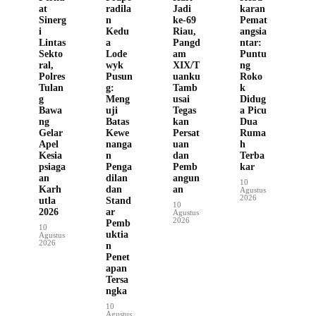
at
radila
Jadi
karan
Sinerg
n
ke-69
Pemat
i
Kedu
Riau,
angsia
Lintas
a
Pangd
ntar:
Sekto
Lode
am
Puntu
ral,
wyk
XIX/T
ng
Polres
Pusun
uanku
Roko
Tulan
g:
Tamb
k
g
Meng
usai
Didug
Bawa
uji
Tegas
a Picu
ng
Batas
kan
Dua
Gelar
Kewe
Persat
Ruma
Apel
nanga
uan
h
Kesia
n
dan
Terba
psiaga
Penga
Pemb
kar
an
dilan
angun
10
Karh
dan
an
Agustus
2026
utla
Stand
10
2026
ar
Agustus
2026
Pemb
10
uktia
Agustus
2026
n
Penet
apan
Tersa
ngka
10
Agustus