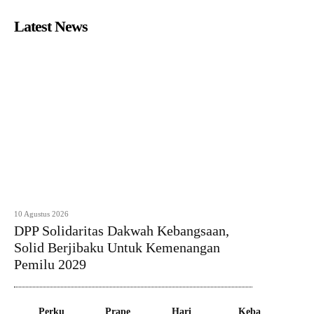
Latest News
10 Agustus 2026
DPP Solidaritas Dakwah Kebangsaan,
Solid Berjibaku Untuk Kemenangan
Pemilu 2029
Perku
Prape
Hari
Keba