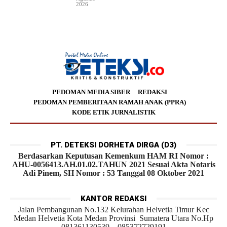
2026
PEDOMAN MEDIA SIBER
REDAKSI
PEDOMAN PEMBERITAAN RAMAH ANAK (PPRA)
KODE ETIK JURNALISTIK
PT. DETEKSI DORHETA DIRGA (D3)
Berdasarkan Keputusan Kemenkum HAM RI Nomor :
AHU-0056413.AH.01.02.TAHUN 2021 Sesuai Akta Notaris
Adi Pinem, SH Nomor : 53 Tanggal 08 Oktober 2021
KANTOR REDAKSI
Jalan Pembangunan No.132 Kelurahan Helvetia Timur Kec
Medan Helvetia Kota Medan Provinsi Sumatera Utara No.Hp
081361130539 – 085372729191