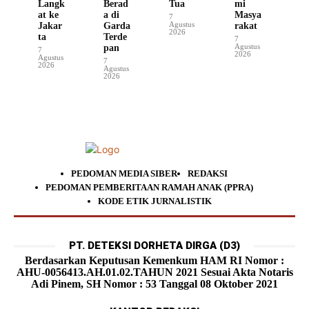
Langk
Berad
Tua
mi
at ke
a di
Masya
7
Agustus
Jakar
Garda
rakat
2026
ta
Terde
7
Agustus
pan
7
2026
Agustus
7
2026
Agustus
2026
PEDOMAN MEDIA SIBER
REDAKSI
PEDOMAN PEMBERITAAN RAMAH ANAK (PPRA)
KODE ETIK JURNALISTIK
PT. DETEKSI DORHETA DIRGA (D3)
Berdasarkan Keputusan Kemenkum HAM RI Nomor :
AHU-0056413.AH.01.02.TAHUN 2021 Sesuai Akta Notaris
Adi Pinem, SH Nomor : 53 Tanggal 08 Oktober 2021