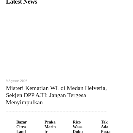
Latest News
9 Agustus 2026
Misteri Kematian WL di Medan Helvetia,
Sekjen DPP AJH: Jangan Tergesa
Menyimpulkan
Bazar
Praka
Rico
Tak
Citra
Marin
Waas
Ada
Land
ir
Duku
Pesta