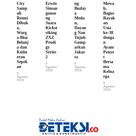
City
Erwin
ng
Mewa
Samp
Siman
Buday
h,
ali
gunso
a
Bagus
Resmi
ng
Meda
Rayak
Dibuk
Juara
n,
an
a,
Kickst
Dayan
Usia
Warg
riking
g Nan
ke-38
a Bisa
ZXZ
Tujuh
denga
Belanj
Prodi
Gemp
n
a dan
gy
arkan
Ayam
Kulin
Series
Jakar
Penye
eran
2
ta
t
Sepek
Bersa
9
9
an
ma
Agustus
Agustus
2026
2026
Kelua
9
rga
Agustus
2026
9
Agustus
2026