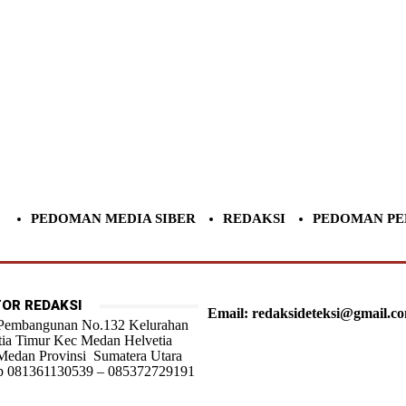
PEDOMAN MEDIA SIBER
REDAKSI
PEDOMAN PE
OR REDAKSI
Email: redaksideteksi@gmail.c
 Pembangunan No.132 Kelurahan
tia Timur Kec Medan Helvetia
Medan Provinsi Sumatera Utara
 081361130539 – 085372729191