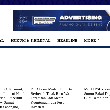
AL
HUKUM & KRIMINAL
HEADLINE
MORE
on, OJK Sumut,
PUD Pasar Medan Diminta
MoU PPSU-Tiong
, Industri Halal,
Berbenah Total, Rico Waas
Sumut Bakal Da
iah, Gubernur
Targetkan Jadi Mesin
Cuci Darah dan
ov Sumut,
Keuntungan dan Pusat
i Sasongko,
Investasi