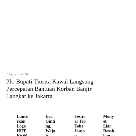
7 Agustus 2026
Plt. Bupati Tiorita Kawal Langsung
Percepatan Bantuan Korban Banjir
Langkat ke Jakarta
Luncu
Eva
Festiv
Mony
rkan
Ginti
al Tao
et
Logo
ng,
Toba
Liar
HUT
Waja
Joujo
Resah
Ke 60
h
u
kan