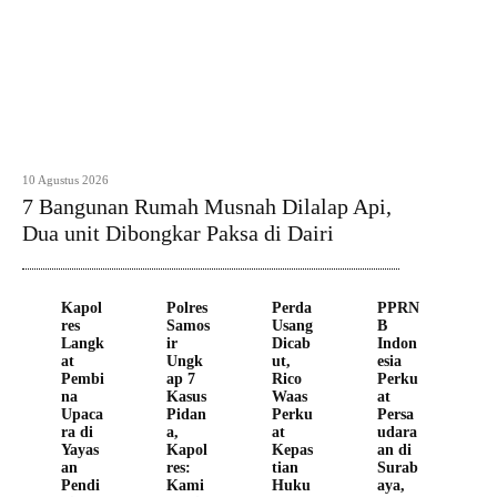
10 Agustus 2026
7 Bangunan Rumah Musnah Dilalap Api,
Dua unit Dibongkar Paksa di Dairi
Kapol
Polres
Perda
PPRN
res
Samos
Usang
B
Langk
ir
Dicab
Indon
at
Ungk
ut,
esia
Pembi
ap 7
Rico
Perku
na
Kasus
Waas
at
Upaca
Pidan
Perku
Persa
ra di
a,
at
udara
Yayas
Kapol
Kepas
an di
an
res:
tian
Surab
Pendi
Kami
Huku
aya,