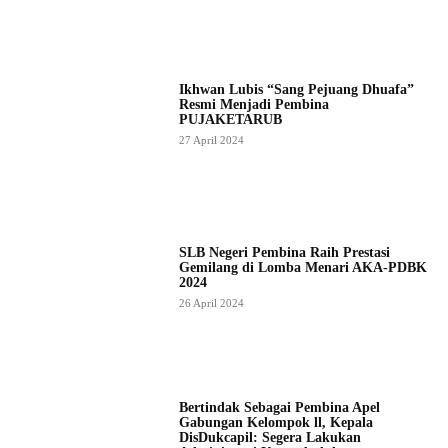
Ikhwan Lubis “Sang Pejuang Dhuafa”
Resmi Menjadi Pembina
PUJAKETARUB
27 April 2024
SLB Negeri Pembina Raih Prestasi
Gemilang di Lomba Menari AKA-PDBK
2024
26 April 2024
Bertindak Sebagai Pembina Apel
Gabungan Kelompok ll, Kepala
DisDukcapil: Segera Lakukan