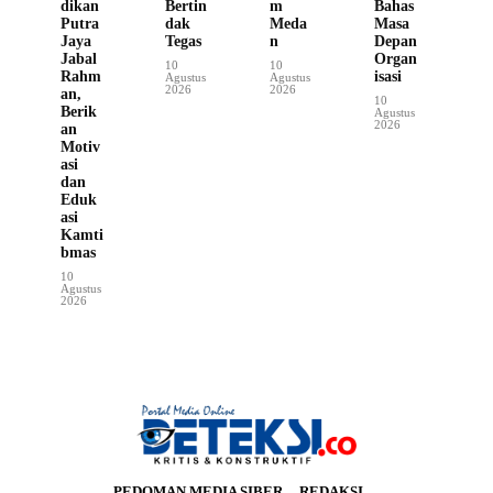
dikan
Bertin
m
Bahas
Putra
dak
Meda
Masa
Jaya
Tegas
n
Depan
Jabal
Organ
10
10
Rahm
isasi
Agustus
Agustus
2026
2026
an,
10
Berik
Agustus
2026
an
Motiv
asi
dan
Eduk
asi
Kamti
bmas
10
Agustus
2026
PEDOMAN MEDIA SIBER
REDAKSI