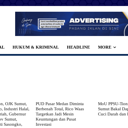
AL
HUKUM & KRIMINAL
HEADLINE
MORE
on, OJK Sumut,
PUD Pasar Medan Diminta
MoU PPSU-Tiong
, Industri Halal,
Berbenah Total, Rico Waas
Sumut Bakal Da
iah, Gubernur
Targetkan Jadi Mesin
Cuci Darah dan
ov Sumut,
Keuntungan dan Pusat
i Sasongko,
Investasi