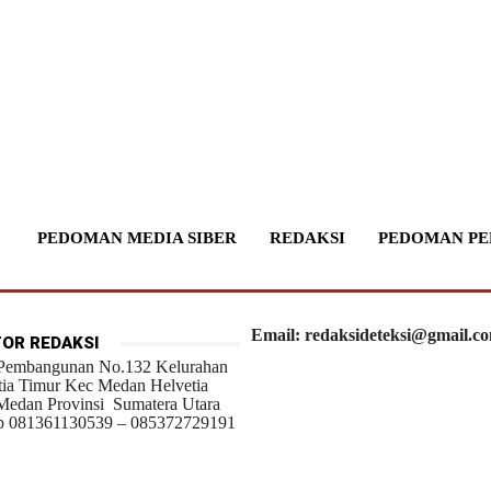
PEDOMAN MEDIA SIBER
REDAKSI
PEDOMAN PE
Email: redaksideteksi@gmail.c
OR REDAKSI
 Pembangunan No.132 Kelurahan
tia Timur Kec Medan Helvetia
Medan Provinsi Sumatera Utara
 081361130539 – 085372729191