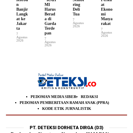
n
MI
ring
at
Banjir
Harus
Deli
Ekono
Langk
Berad
Tua
mi
at ke
a di
Masya
7
Agustus
Jakar
Garda
rakat
2026
ta
Terde
7
Agustus
pan
7
2026
Agustus
7
2026
Agustus
2026
PEDOMAN MEDIA SIBER
REDAKSI
PEDOMAN PEMBERITAAN RAMAH ANAK (PPRA)
KODE ETIK JURNALISTIK
PT. DETEKSI DORHETA DIRGA (D3)