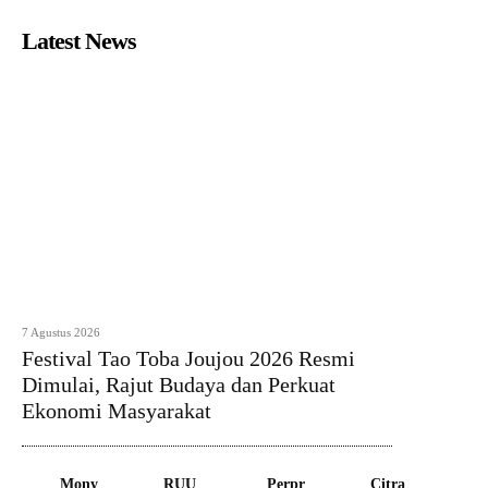
Latest News
7 Agustus 2026
Festival Tao Toba Joujou 2026 Resmi
Dimulai, Rajut Budaya dan Perkuat
Ekonomi Masyarakat
Mony
RUU
Perpr
Citra