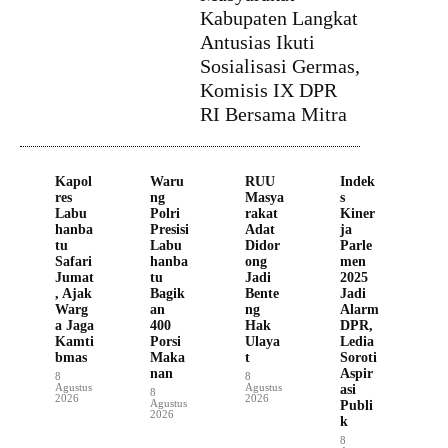
Kabupaten Langkat
Antusias Ikuti
Sosialisasi Germas,
Komisis IX DPR
RI Bersama Mitra
Kapol
Waru
RUU
Indek
res
ng
Masya
s
Labu
Polri
rakat
Kiner
hanba
Presisi
Adat
ja
tu
Labu
Didor
Parle
Safari
hanba
ong
men
Jumat
tu
Jadi
2025
, Ajak
Bagik
Bente
Jadi
Warg
an
ng
Alarm
a Jaga
400
Hak
DPR,
Kamti
Porsi
Ulaya
Ledia
bmas
Maka
t
Soroti
nan
Aspir
8
8
Agustus
Agustus
asi
8
2026
2026
Agustus
Publi
2026
k
8