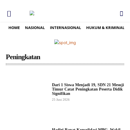
HOME
NASIONAL
INTERNASIONAL
HUKUM & KRIMINAL
Peningkatan
Dari 1 Siswa Menjadi 19, SDN 21 Mesuji
Timur Catat Peningkatan Peserta Didik
Signifikan
25 Juni 2026
Hadiri Rapat Konsolidasi MBG, Wakil