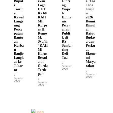
Bupat
rkan
Ginti
al Tao
i
Logo
ng,
Toba
Tiorit
HUT
Waja
Joujo
a
Ke 60
h
u
Kawal
KAH
Huma
2026
Langs
MI,
nis
Resmi
ung
Korpr
Pelay
Dimul
Perce
es H.
anan
ai,
patan
Romo
Publi
Rajut
Bantu
M.
k di
Buday
an
Syafii,
RS
a dan
Korba
“KAH
Sembi
Perku
n
MI
ring
at
Banjir
Harus
Deli
Ekono
Langk
Berad
Tua
mi
at ke
a di
Masya
7
Jakar
Garda
rakat
Agustus
2026
ta
Terde
7
pan
Agustus
7
2026
Agustus
7
2026
Agustus
2026