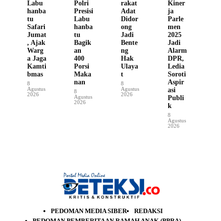
Labu
Polri
rakat
Kiner
hanba
Presisi
Adat
ja
tu
Labu
Didor
Parle
Safari
hanba
ong
men
Jumat
tu
Jadi
2025
, Ajak
Bagik
Bente
Jadi
Warg
an
ng
Alarm
a Jaga
400
Hak
DPR,
Kamti
Porsi
Ulaya
Ledia
bmas
Maka
t
Soroti
nan
Aspir
8
8
Agustus
Agustus
asi
8
2026
2026
Agustus
Publi
2026
k
8
Agustus
2026
PEDOMAN MEDIA SIBER
REDAKSI
PEDOMAN PEMBERITAAN RAMAH ANAK (PPRA)