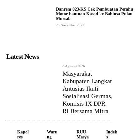
Danrem 023/KS Cek Pembuatan Perahu
Motor bantuan Kasad ke Babinsa Pulau
Mursala
25 November 2022
Latest News
8 Agustus 2026
Masyarakat
Kabupaten Langkat
Antusias Ikuti
Sosialisasi Germas,
Komisis IX DPR
RI Bersama Mitra
Kapol
Waru
RUU
Indek
res
ng
Masya
s