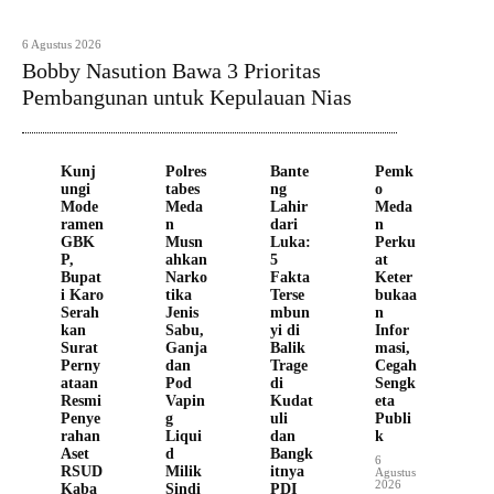
6 Agustus 2026
Bobby Nasution Bawa 3 Prioritas
Pembangunan untuk Kepulauan Nias
Kunj
Polres
Bante
Pemk
ungi
tabes
ng
o
Mode
Meda
Lahir
Meda
ramen
n
dari
n
GBK
Musn
Luka:
Perku
P,
ahkan
5
at
Bupat
Narko
Fakta
Keter
i Karo
tika
Terse
bukaa
Serah
Jenis
mbun
n
kan
Sabu,
yi di
Infor
Surat
Ganja
Balik
masi,
Perny
dan
Trage
Cegah
ataan
Pod
di
Sengk
Resmi
Vapin
Kudat
eta
Penye
g
uli
Publi
rahan
Liqui
dan
k
Aset
d
Bangk
6
RSUD
Milik
itnya
Agustus
2026
Kaba
Sindi
PDI