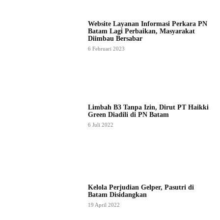
Website Layanan Informasi Perkara PN
Batam Lagi Perbaikan, Masyarakat
Diimbau Bersabar
6 Februari 2023
Limbah B3 Tanpa Izin, Dirut PT Haikki
Green Diadili di PN Batam
6 Juli 2022
Kelola Perjudian Gelper, Pasutri di
Batam Disidangkan
19 April 2022