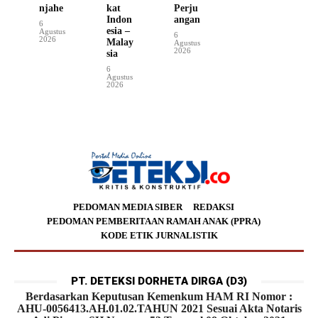
njahe
kat
Perju
Indon
angan
6
esia –
Agustus
6
2026
Malay
Agustus
2026
sia
6
Agustus
2026
PEDOMAN MEDIA SIBER
REDAKSI
PEDOMAN PEMBERITAAN RAMAH ANAK (PPRA)
KODE ETIK JURNALISTIK
PT. DETEKSI DORHETA DIRGA (D3)
Berdasarkan Keputusan Kemenkum HAM RI Nomor :
AHU-0056413.AH.01.02.TAHUN 2021 Sesuai Akta Notaris