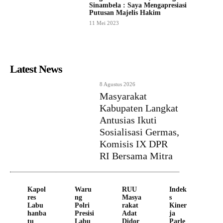
Sinambela : Saya Mengapresiasi
Putusan Majelis Hakim
11 Mei 2023
Latest News
8 Agustus 2026
Masyarakat
Kabupaten Langkat
Antusias Ikuti
Sosialisasi Germas,
Komisis IX DPR
RI Bersama Mitra
Kapol
Waru
RUU
Indek
res
ng
Masya
s
Labu
Polri
rakat
Kiner
hanba
Presisi
Adat
ja
tu
Labu
Didor
Parle