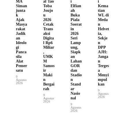
MA
al Tao
i
i
Siman
Toba
Elfian
Kema
junta
Joujo
ah
tian
k
u
Buka
WL di
Ajak
2026
Piala
Meda
Masya
Cetak
Soerat
n
rakat
Trans
in
Helvet
Jadik
aksi
2026
ia,
an
Digita
Seri
Sekje
Ideolo
l Rp6
Lamp
n
gi
Miliar
ung,
DPP
Panca
,
Siapk
AJH:
sila
UMK
an
Janga
Alat
M
Lahan
n
Pemer
Samos
GOR
Terges
satu
ir
dan
a
Maki
Stadio
Menyi
9
n
n
mpul
Agustus
2026
Bergai
Stand
kan
rah
ar
9
Nasio
Agustus
9
2026
nal
Agustus
2026
9
Agustus
2026