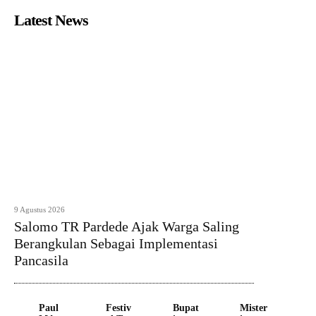
Latest News
9 Agustus 2026
Salomo TR Pardede Ajak Warga Saling
Berangkulan Sebagai Implementasi
Pancasila
Paul
Festiv
Bupat
Mister