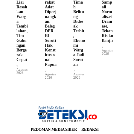
Liar
rakat
Tima
Samp
Resah
Adat
h
ali
kan
Diperj
Belitu
Norm
Warg
uangk
ng
alisasi
a
an,
Dides
Drain
Tembi
Baleg
ak
ase,
lahan,
DPR
Terbit
Tekan
Tim
RI
,
Risiko
Gabu
Soroti
Ekono
Banjir
ngan
Hak
mi
7
Berge
Konst
Warg
Agustus
2026
rak
itusio
a Jadi
Cepat
nal
Sorot
Papua
an
7
Agustus
7
7
2026
Agustus
Agustus
2026
2026
PEDOMAN MEDIA SIBER
REDAKSI