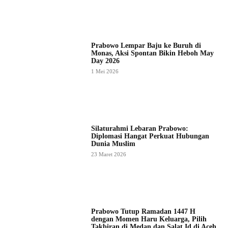
Prabowo Lempar Baju ke Buruh di
Monas, Aksi Spontan Bikin Heboh May
Day 2026
1 Mei 2026
Silaturahmi Lebaran Prabowo:
Diplomasi Hangat Perkuat Hubungan
Dunia Muslim
23 Maret 2026
Prabowo Tutup Ramadan 1447 H
dengan Momen Haru Keluarga, Pilih
Takbiran di Medan dan Salat Id di Aceh