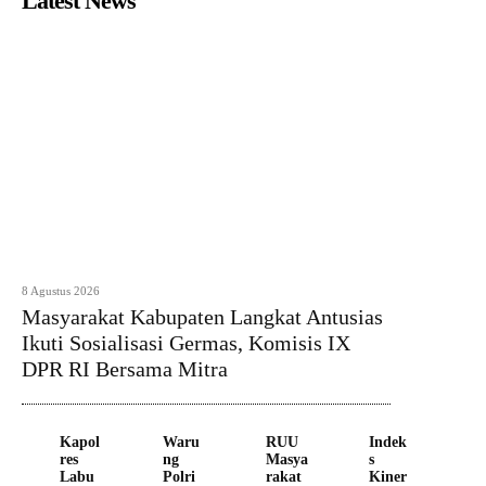
Latest News
8 Agustus 2026
Masyarakat Kabupaten Langkat Antusias
Ikuti Sosialisasi Germas, Komisis IX
DPR RI Bersama Mitra
Kapol
Waru
RUU
Indek
res
ng
Masya
s
Labu
Polri
rakat
Kiner