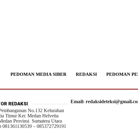
PEDOMAN MEDIA SIBER
REDAKSI
PEDOMAN PE
Email: redaksideteksi@gmail.c
OR REDAKSI
 Pembangunan No.132 Kelurahan
tia Timur Kec Medan Helvetia
Medan Provinsi Sumatera Utara
 081361130539 – 085372729191