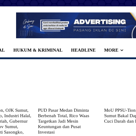
AL
HUKUM & KRIMINAL
HEADLINE
MORE
on, OJK Sumut,
PUD Pasar Medan Diminta
MoU PPSU-Tiong
, Industri Halal,
Berbenah Total, Rico Waas
Sumut Bakal Da
iah, Gubernur
Targetkan Jadi Mesin
Cuci Darah dan
ov Sumut,
Keuntungan dan Pusat
i Sasongko,
Investasi