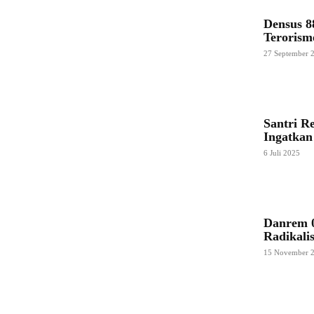
Densus 8
Terorism
27 September 
Santri R
Ingatkan
6 Juli 2025
Danrem 0
Radikali
15 November 