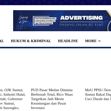
AL
HUKUM & KRIMINAL
HEADLINE
MORE
on, OJK Sumut,
PUD Pasar Medan Diminta
MoU PPSU-Tiong
, Industri Halal,
Berbenah Total, Rico Waas
Sumut Bakal Da
iah, Gubernur
Targetkan Jadi Mesin
Cuci Darah dan
ov Sumut,
Keuntungan dan Pusat
i Sasongko,
Investasi