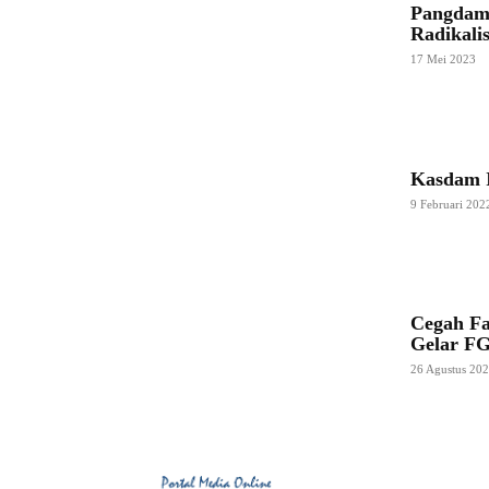
Pangdam
Radikali
17 Mei 2023
Kasdam I
9 Februari 202
Cegah Fa
Gelar F
26 Agustus 20