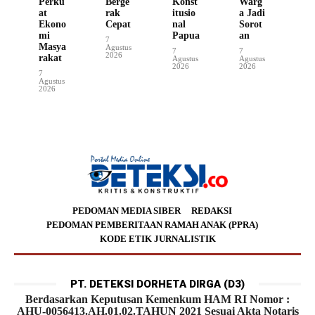
Perku
Berge
Konst
Warg
at
rak
itusio
a Jadi
Ekono
Cepat
nal
Sorot
mi
Papua
an
7
Masya
Agustus
7
7
2026
rakat
Agustus
Agustus
2026
2026
7
Agustus
2026
PEDOMAN MEDIA SIBER
REDAKSI
PEDOMAN PEMBERITAAN RAMAH ANAK (PPRA)
KODE ETIK JURNALISTIK
PT. DETEKSI DORHETA DIRGA (D3)
Berdasarkan Keputusan Kemenkum HAM RI Nomor :
AHU-0056413.AH.01.02.TAHUN 2021 Sesuai Akta Notaris