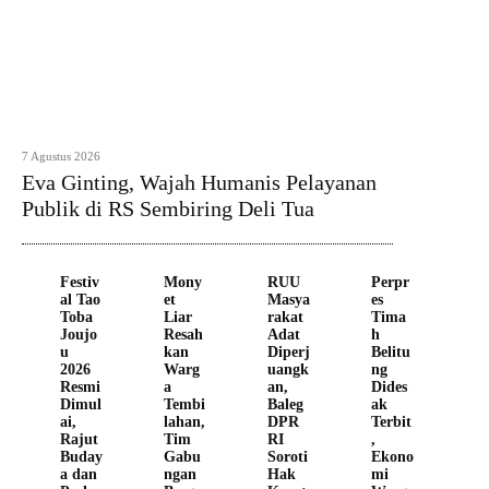
7 Agustus 2026
Eva Ginting, Wajah Humanis Pelayanan
Publik di RS Sembiring Deli Tua
Festiv
Mony
RUU
Perpr
al Tao
et
Masya
es
Toba
Liar
rakat
Tima
Joujo
Resah
Adat
h
u
kan
Diperj
Belitu
2026
Warg
uangk
ng
Resmi
a
an,
Dides
Dimul
Tembi
Baleg
ak
ai,
lahan,
DPR
Terbit
Rajut
Tim
RI
,
Buday
Gabu
Soroti
Ekono
a dan
ngan
Hak
mi