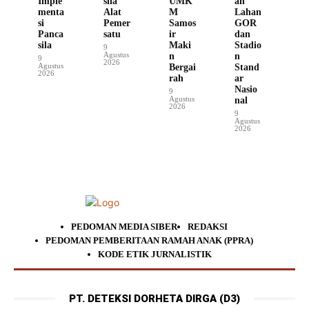
Imple
sila
UMK
an
menta
Alat
M
Lahan
si
Pemer
Samos
GOR
Panca
satu
ir
dan
sila
Maki
Stadio
9
Agustus
n
n
9
2026
Agustus
Bergai
Stand
2026
rah
ar
Nasio
9
Agustus
nal
2026
9
Agustus
2026
PEDOMAN MEDIA SIBER
REDAKSI
PEDOMAN PEMBERITAAN RAMAH ANAK (PPRA)
KODE ETIK JURNALISTIK
PT. DETEKSI DORHETA DIRGA (D3)