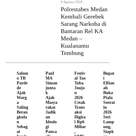
9 Agustus 2026
Polrestabes Medan
Kembali Gerebek
Sarang Narkoba di
Bantaran Rel KA
Medan –
Kualanamu
Tembung
Salom
Paul
Festiv
Bupat
o TR
MA
al Tao
i
Parde
Siman
Toba
Elfian
de
junta
Joujo
ah
Ajak
k
u
Buka
Warg
Ajak
2026
Piala
a
Masya
Cetak
Soerat
Saling
rakat
Trans
in
Beran
Jadik
aksi
2026
gkula
an
Digita
Seri
n
Ideolo
l Rp6
Lamp
Sebag
gi
Miliar
ung,
ai
Panca
,
Siapk