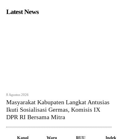
Latest News
8 Agustus 2026
Masyarakat Kabupaten Langkat Antusias
Ikuti Sosialisasi Germas, Komisis IX
DPR RI Bersama Mitra
Kapol
Waru
RUU
Indek