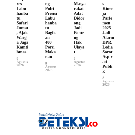
res
ng
Masya
s
Labu
Polri
rakat
Kiner
hanba
Presisi
Adat
ja
tu
Labu
Didor
Parle
Safari
hanba
ong
men
Jumat
tu
Jadi
2025
, Ajak
Bagik
Bente
Jadi
Warg
an
ng
Alarm
a Jaga
400
Hak
DPR,
Kamti
Porsi
Ulaya
Ledia
bmas
Maka
t
Soroti
nan
Aspir
8
8
asi
Agustus
Agustus
8
2026
2026
Publi
Agustus
2026
k
8
Agustus
2026