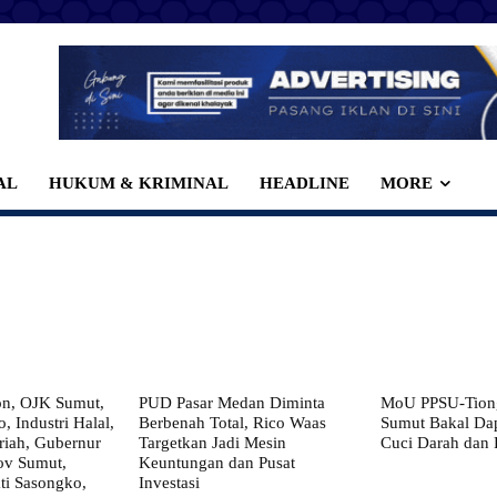
AL
HUKUM & KRIMINAL
HEADLINE
MORE
on, OJK Sumut,
PUD Pasar Medan Diminta
MoU PPSU-Tiong
, Industri Halal,
Berbenah Total, Rico Waas
Sumut Bakal Da
iah, Gubernur
Targetkan Jadi Mesin
Cuci Darah dan
ov Sumut,
Keuntungan dan Pusat
i Sasongko,
Investasi