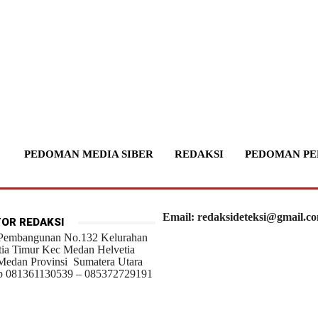
PEDOMAN MEDIA SIBER
REDAKSI
PEDOMAN PE
Email: redaksideteksi@gmail.c
OR REDAKSI
 Pembangunan No.132 Kelurahan
tia Timur Kec Medan Helvetia
Medan Provinsi Sumatera Utara
 081361130539 – 085372729191