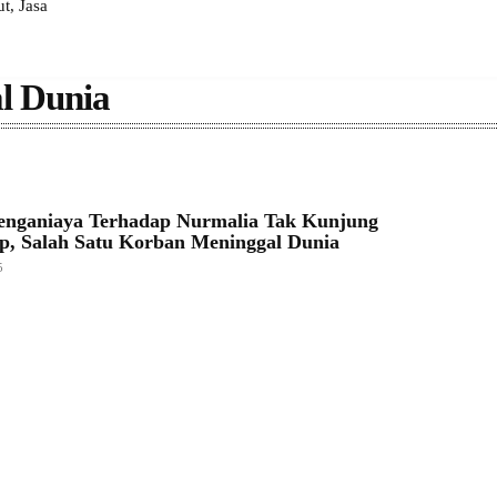
, Jasa
l Dunia
enganiaya Terhadap Nurmalia Tak Kunjung
p, Salah Satu Korban Meninggal Dunia
5