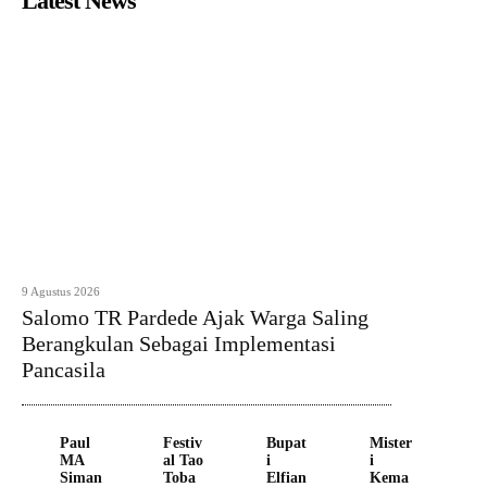
Latest News
9 Agustus 2026
Salomo TR Pardede Ajak Warga Saling
Berangkulan Sebagai Implementasi
Pancasila
Paul
Festiv
Bupat
Mister
MA
al Tao
i
i
Siman
Toba
Elfian
Kema