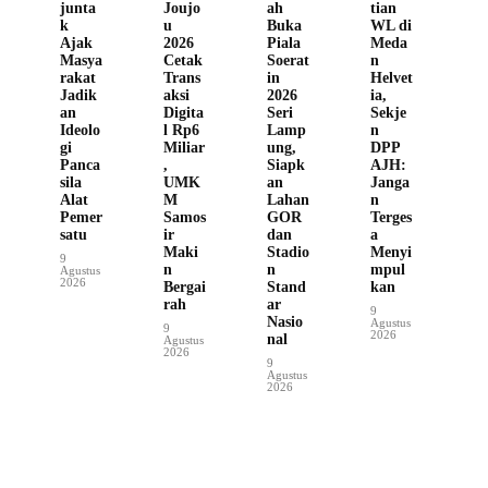
junta
Joujo
ah
tian
k
u
Buka
WL di
Ajak
2026
Piala
Meda
Masya
Cetak
Soerat
n
rakat
Trans
in
Helvet
Jadik
aksi
2026
ia,
an
Digita
Seri
Sekje
Ideolo
l Rp6
Lamp
n
gi
Miliar
ung,
DPP
Panca
,
Siapk
AJH:
sila
UMK
an
Janga
Alat
M
Lahan
n
Pemer
Samos
GOR
Terges
satu
ir
dan
a
Maki
Stadio
Menyi
9
n
n
mpul
Agustus
2026
Bergai
Stand
kan
rah
ar
9
Nasio
Agustus
9
2026
nal
Agustus
2026
9
Agustus
2026