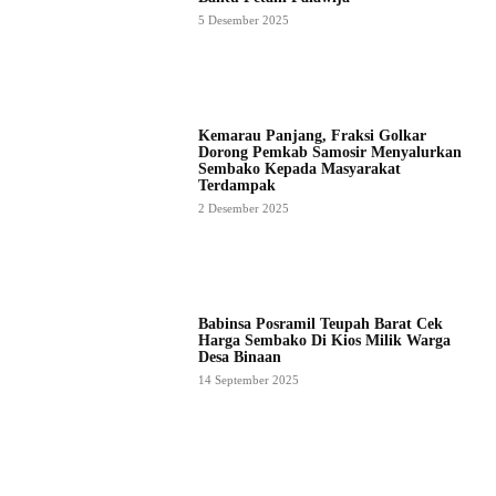
5 Desember 2025
Kemarau Panjang, Fraksi Golkar
Dorong Pemkab Samosir Menyalurkan
Sembako Kepada Masyarakat
Terdampak
2 Desember 2025
Babinsa Posramil Teupah Barat Cek
Harga Sembako Di Kios Milik Warga
Desa Binaan
14 September 2025