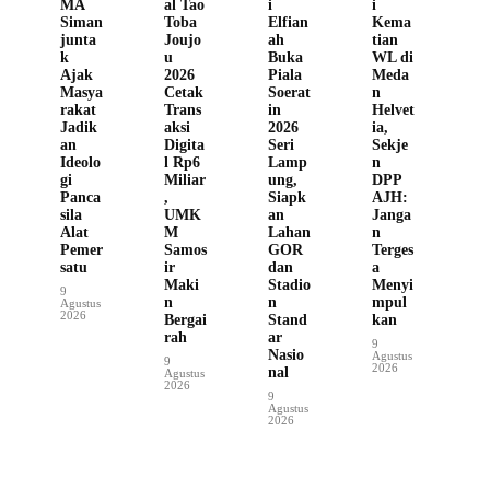
MA
al Tao
i
i
Siman
Toba
Elfian
Kema
junta
Joujo
ah
tian
k
u
Buka
WL di
Ajak
2026
Piala
Meda
Masya
Cetak
Soerat
n
rakat
Trans
in
Helvet
Jadik
aksi
2026
ia,
an
Digita
Seri
Sekje
Ideolo
l Rp6
Lamp
n
gi
Miliar
ung,
DPP
Panca
,
Siapk
AJH:
sila
UMK
an
Janga
Alat
M
Lahan
n
Pemer
Samos
GOR
Terges
satu
ir
dan
a
Maki
Stadio
Menyi
9
n
n
mpul
Agustus
2026
Bergai
Stand
kan
rah
ar
9
Nasio
Agustus
9
2026
nal
Agustus
2026
9
Agustus
2026