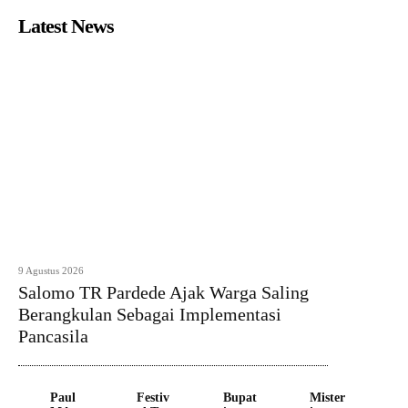
Latest News
9 Agustus 2026
Salomo TR Pardede Ajak Warga Saling
Berangkulan Sebagai Implementasi
Pancasila
Paul
Festiv
Bupat
Mister