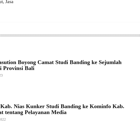
, Jasa
sution Boyong Camat Studi Banding ke Sejumlah
 Provinsi Bali
23
Kab. Nias Kunker Studi Banding ke Kominfo Kab.
at tentang Pelayanan Media
2022