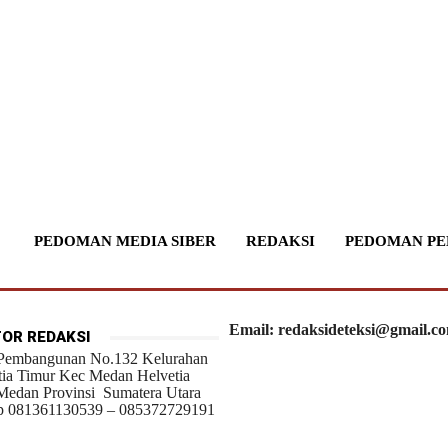
PEDOMAN MEDIA SIBER
REDAKSI
PEDOMAN PE
Email: redaksideteksi@gmail.c
OR REDAKSI
 Pembangunan No.132 Kelurahan
tia Timur Kec Medan Helvetia
Medan Provinsi Sumatera Utara
 081361130539 – 085372729191