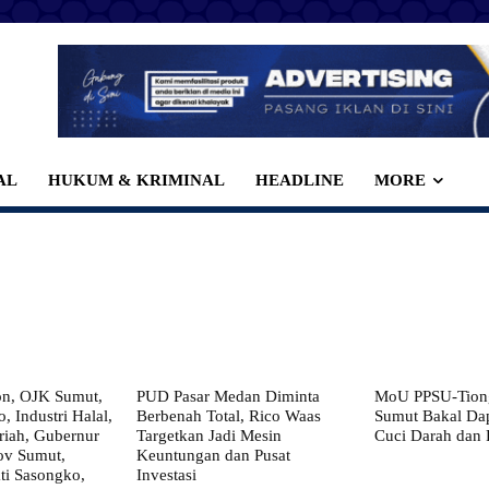
AL
HUKUM & KRIMINAL
HEADLINE
MORE
on, OJK Sumut,
PUD Pasar Medan Diminta
MoU PPSU-Tiong
, Industri Halal,
Berbenah Total, Rico Waas
Sumut Bakal Da
iah, Gubernur
Targetkan Jadi Mesin
Cuci Darah dan
ov Sumut,
Keuntungan dan Pusat
i Sasongko,
Investasi