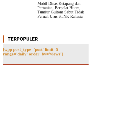
Mobil Dinas Ketapang dan
Pertanian, Berpelat Hitam,
Tumiur Gultom Sebut Tidak
Pernah Urus STNK Rahasia
TERPOPULER
[wpp post_type='post' limit=5
range='daily' order_by='views']