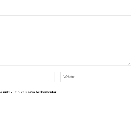
Email:*
W
i untuk lain kali saya berkomentar.
X
Pinterest
WhatsApp