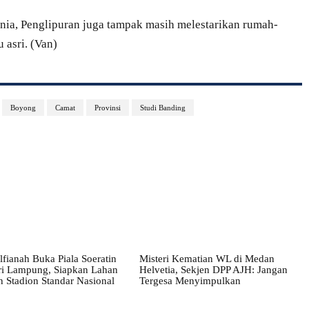
dunia, Penglipuran juga tampak masih melestarikan rumah-
 asri. (Van)
Boyong
Camat
Provinsi
Studi Banding
lfianah Buka Piala Soeratin
Misteri Kematian WL di Medan
ri Lampung, Siapkan Lahan
Helvetia, Sekjen DPP AJH: Jangan
 Stadion Standar Nasional
Tergesa Menyimpulkan