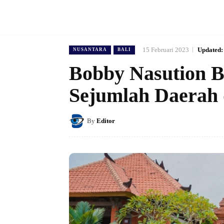
15 Februari 2023
Updated:
NUSANTARA
BALI
Bobby Nasution B
Sejumlah Daerah d
By
Editor