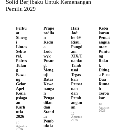
Solid Berjibaku Untuk Kemenangan
Pemilu 2029
Perku
Prape
Hari
Keba
at
radila
Jadi
karan
Sinerg
n
ke-69
Pemat
i
Kedu
Riau,
angsia
Lintas
a
Pangd
ntar:
Sekto
Lode
am
Puntu
ral,
wyk
XIX/T
ng
Polres
Pusun
uanku
Roko
Tulan
g:
Tamb
k
g
Meng
usai
Didug
Bawa
uji
Tegas
a Picu
ng
Batas
kan
Dua
Gelar
Kewe
Persat
Ruma
Apel
nanga
uan
h
Kesia
n
dan
Terba
psiaga
Penga
Pemb
kar
an
dilan
angun
10
Karh
dan
an
Agustus
2026
utla
Stand
10
2026
ar
Agustus
2026
Pemb
10
uktia
Agustus
2026