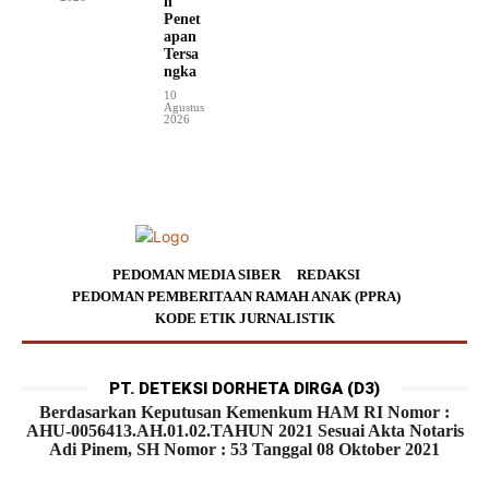
n
Penet
apan
Tersa
ngka
10
Agustus
2026
PEDOMAN MEDIA SIBER
REDAKSI
PEDOMAN PEMBERITAAN RAMAH ANAK (PPRA)
KODE ETIK JURNALISTIK
PT. DETEKSI DORHETA DIRGA (D3)
Berdasarkan Keputusan Kemenkum HAM RI Nomor :
AHU-0056413.AH.01.02.TAHUN 2021 Sesuai Akta Notaris
Adi Pinem, SH Nomor : 53 Tanggal 08 Oktober 2021