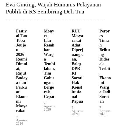
Eva Ginting, Wajah Humanis Pelayanan
Publik di RS Sembiring Deli Tua
Festiv
Mony
RUU
Perpr
al Tao
et
Masya
es
Toba
Liar
rakat
Tima
Joujo
Resah
Adat
h
u
kan
Diperj
Belitu
2026
Warg
uangk
ng
Resmi
a
an,
Dides
Dimul
Tembi
Baleg
ak
ai,
lahan,
DPR
Terbit
Rajut
Tim
RI
,
Buday
Gabu
Soroti
Ekono
a dan
ngan
Hak
mi
Perku
Berge
Konst
Warg
at
rak
itusio
a Jadi
Ekono
Cepat
nal
Sorot
mi
Papua
an
7
Masya
Agustus
7
7
2026
rakat
Agustus
Agustus
2026
2026
7
Agustus
2026