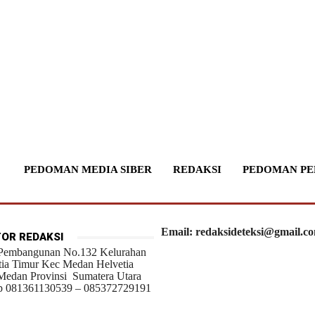
PEDOMAN MEDIA SIBER
REDAKSI
PEDOMAN PE
Email: redaksideteksi@gmail.c
OR REDAKSI
 Pembangunan No.132 Kelurahan
tia Timur Kec Medan Helvetia
Medan Provinsi Sumatera Utara
 081361130539 – 085372729191