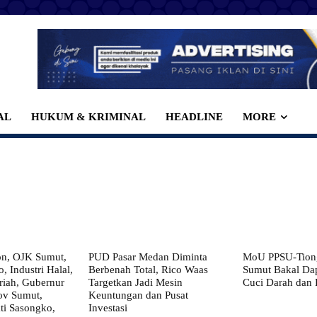
AL
HUKUM & KRIMINAL
HEADLINE
MORE
on, OJK Sumut,
PUD Pasar Medan Diminta
MoU PPSU-Tiong
, Industri Halal,
Berbenah Total, Rico Waas
Sumut Bakal Da
iah, Gubernur
Targetkan Jadi Mesin
Cuci Darah dan
ov Sumut,
Keuntungan dan Pusat
i Sasongko,
Investasi