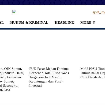
AL
HUKUM & KRIMINAL
HEADLINE
MORE
on, OJK Sumut,
PUD Pasar Medan Diminta
MoU PPSU-Tiong
, Industri Halal,
Berbenah Total, Rico Waas
Sumut Bakal Da
iah, Gubernur
Targetkan Jadi Mesin
Cuci Darah dan
ov Sumut,
Keuntungan dan Pusat
i Sasongko,
Investasi
, Jasa