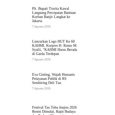
Plt. Bupati Tiorita Kawal
Langsung Percepatan Bantuan
Korban Banjir Langkat ke
Jakarta
7 Agustus 2026
Luncurkan Logo HUT Ke 60
KAHMI, Korpres H. Romo M.
Syafii, “KAHMI Harus Berada
di Garda Terdepan
7 Agustus 2026
Eva Ginting, Wajah Humanis
Pelayanan Publik di RS
Sembiring Deli Tua
7 Agustus 2026
Festival Tao Toba Joujou 2026
Resmi Dimulai, Rajut Budaya