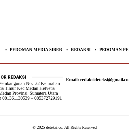
PEDOMAN MEDIA SIBER
REDAKSI
PEDOMAN PE
OR REDAKSI
Email: redaksideteksi@gmail.c
 Pembangunan No.132 Kelurahan
tia Timur Kec Medan Helvetia
Medan Provinsi Sumatera Utara
 081361130539 – 085372729191
© 2025 deteksi.co. All Rights Reserved