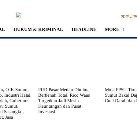
AL
HUKUM & KRIMINAL
HEADLINE
MORE
on, OJK Sumut,
PUD Pasar Medan Diminta
MoU PPSU-Tiong
, Industri Halal,
Berbenah Total, Rico Waas
Sumut Bakal Da
iah, Gubernur
Targetkan Jadi Mesin
Cuci Darah dan
ov Sumut,
Keuntungan dan Pusat
i Sasongko,
Investasi
, Jasa