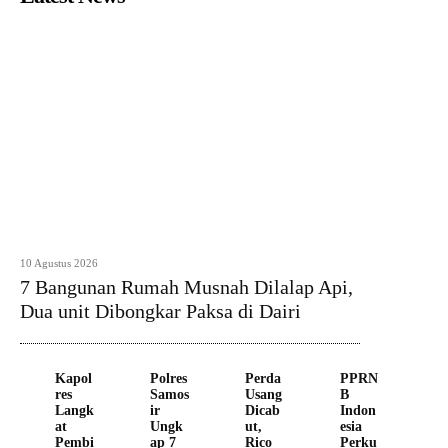
10 Agustus 2026
7 Bangunan Rumah Musnah Dilalap Api,
Dua unit Dibongkar Paksa di Dairi
Kapol
Polres
Perda
PPRN
res
Samos
Usang
B
Langk
ir
Dicab
Indon
at
Ungk
ut,
esia
Pembi
ap 7
Rico
Perku