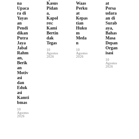
na
Kasus
Waas
at
Upaca
Pidan
Perku
Persa
ra di
a,
at
udara
Yayas
Kapol
Kepas
an di
an
res:
tian
Surab
Pendi
Kami
Huku
aya,
dikan
Bertin
m
Bahas
Putra
dak
Meda
Masa
Jaya
Tegas
n
Depan
Jabal
Organ
10
10
Rahm
isasi
Agustus
Agustus
2026
2026
an,
10
Berik
Agustus
2026
an
Motiv
asi
dan
Eduk
asi
Kamti
bmas
10
Agustus
2026