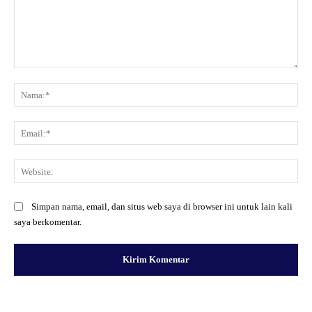
Komentar:
Na
Ema
Web
Simpan nama, email, dan situs web saya di browser ini untuk lain kali
saya berkomentar.
Facebook
X
Pinterest
WhatsApp