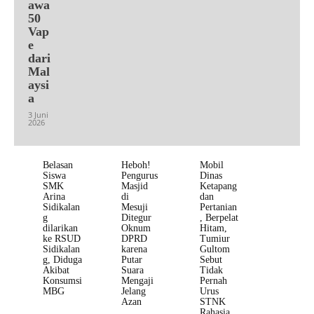
awa
50
Vap
e
dari
Mal
aysi
a
3 Juni
2026
Belasan
Heboh!
Mobil
Siswa
Pengurus
Dinas
SMK
Masjid
Ketapang
Arina
di
dan
Sidikalan
Mesuji
Pertanian
g
Ditegur
, Berpelat
dilarikan
Oknum
Hitam,
ke RSUD
DPRD
Tumiur
Sidikalan
karena
Gultom
g, Diduga
Putar
Sebut
Akibat
Suara
Tidak
Konsumsi
Mengaji
Pernah
MBG
Jelang
Urus
Azan
STNK
Rahasia