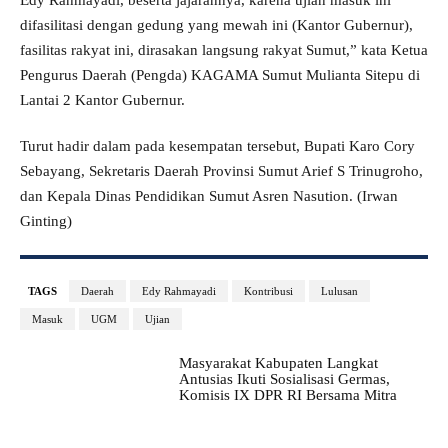
Edy Rahmayadi, beserta jajarannya, karena ujian masuk ini
difasilitasi dengan gedung yang mewah ini (Kantor Gubernur),
fasilitas rakyat ini, dirasakan langsung rakyat Sumut,” kata Ketua
Pengurus Daerah (Pengda) KAGAMA Sumut Mulianta Sitepu di
Lantai 2 Kantor Gubernur.
Turut hadir dalam pada kesempatan tersebut, Bupati Karo Cory
Sebayang, Sekretaris Daerah Provinsi Sumut Arief S Trinugroho,
dan Kepala Dinas Pendidikan Sumut Asren Nasution. (Irwan
Ginting)
TAGS
Daerah
Edy Rahmayadi
Kontribusi
Lulusan
Masuk
UGM
Ujian
Masyarakat Kabupaten Langkat
Antusias Ikuti Sosialisasi Germas,
Komisis IX DPR RI Bersama Mitra