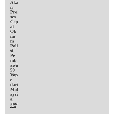
Aka
n
Pro
ses
Cep
at
Ok
nu
m
Poli
si
Pe
mb
awa
50
Vap
e
dari
Mal
aysi
a
3 Juni
2026