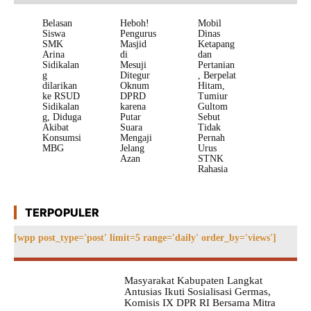
Belasan
Heboh!
Mobil
Siswa
Pengurus
Dinas
SMK
Masjid
Ketapang
Arina
di
dan
Sidikalan
Mesuji
Pertanian
g
Ditegur
, Berpelat
dilarikan
Oknum
Hitam,
ke RSUD
DPRD
Tumiur
Sidikalan
karena
Gultom
g, Diduga
Putar
Sebut
Akibat
Suara
Tidak
Konsumsi
Mengaji
Pernah
MBG
Jelang
Urus
Azan
STNK
Rahasia
TERPOPULER
[wpp post_type='post' limit=5 range='daily' order_by='views']
Masyarakat Kabupaten Langkat
Antusias Ikuti Sosialisasi Germas,
Komisis IX DPR RI Bersama Mitra