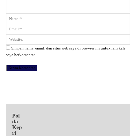
Komentar:
Na
Ema
Web
Simpan nama, email, dan situs web saya di browser ini untuk lain kali
saya berkomentar.
Facebook
X
Pinterest
WhatsApp
Pol
da
Kep
ri