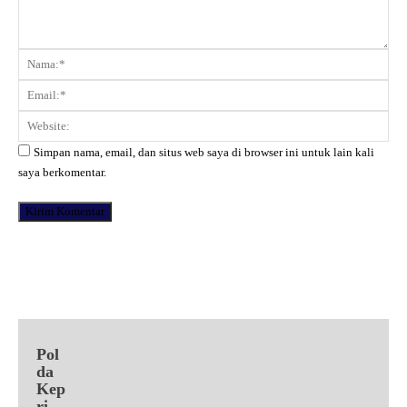
Komentar:
Na
Ema
Web
Simpan nama, email, dan situs web saya di browser ini untuk lain kali
saya berkomentar.
Facebook
X
Pinterest
WhatsApp
Pol
da
Kep
ri