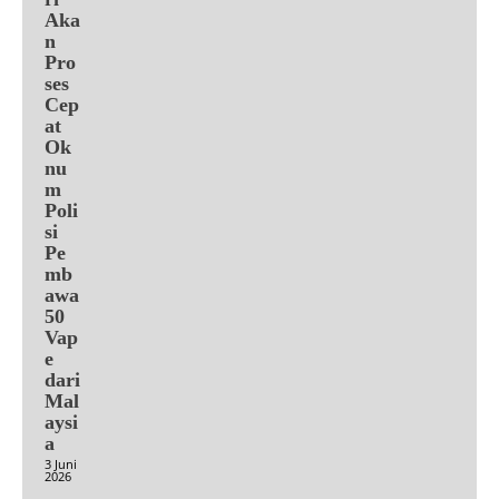
Aka
n
Pro
ses
Cep
at
Ok
nu
m
Poli
si
Pe
mb
awa
50
Vap
e
dari
Mal
aysi
a
3 Juni
2026