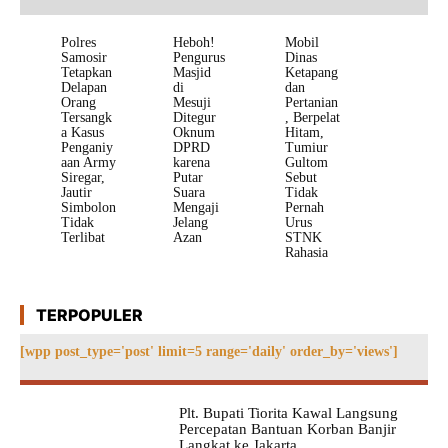
Polres
Heboh!
Mobil
Samosir
Pengurus
Dinas
Tetapkan
Masjid
Ketapang
Delapan
di
dan
Orang
Mesuji
Pertanian
Tersangk
Ditegur
, Berpelat
a Kasus
Oknum
Hitam,
Penganiy
DPRD
Tumiur
aan Army
karena
Gultom
Siregar,
Putar
Sebut
Jautir
Suara
Tidak
Simbolon
Mengaji
Pernah
Tidak
Jelang
Urus
Terlibat
Azan
STNK
Rahasia
TERPOPULER
[wpp post_type='post' limit=5 range='daily' order_by='views']
Plt. Bupati Tiorita Kawal Langsung
Percepatan Bantuan Korban Banjir
Langkat ke Jakarta